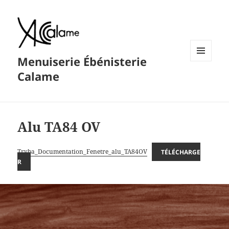
Menuiserie Ébénisterie
MENU
Calame
ET
WIDGETS
Alu TA84 OV
Tryba_Documentation_Fenetre_alu_TA84OV
TÉLÉCHARGE
R