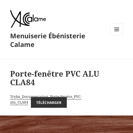
Menuiserie Ébénisterie
MENU
Calame
ET
WIDGETS
Porte-fenêtre PVC ALU
CLA84
Tryba_Documentation_Porte-fenetre_PVC-
alu_CLA84
TÉLÉCHARGER